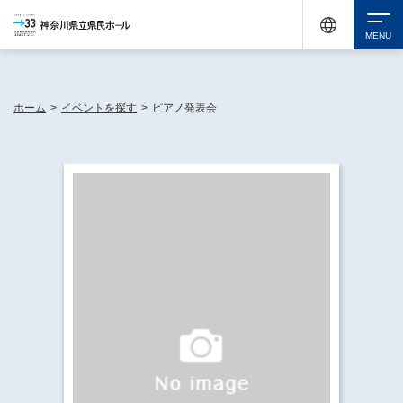
神奈川県民ホールは休館中においても、県内33市町村で多彩な芸術文化を届ける活動
《KANAGAWA 33 ACT》を展開し、地域に身近な感動を広げています。
検索
ホーム
>
イベントを探す
>
ピアノ発表会
チケット購入
イベントを探す
・ イベント一覧
休館中の県民ホールについて
・ イベントカレンダー
・ 施設概要
神奈川県立県民ホールSNS