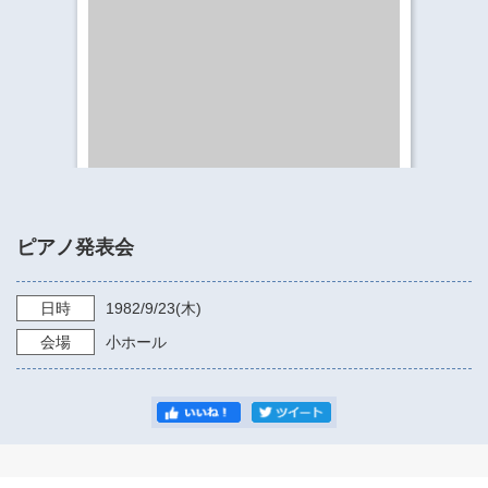
​​​​​​​​​​​​​神奈川県立県民ホール
・ パイプオルガン
ギャラリーSNS
・ 神奈川県民ホールの取り組み
ピアノ発表会
日時
1982/9/23
(木)
会場
小ホール