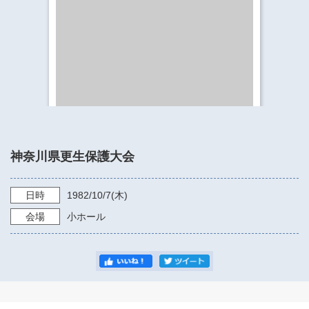
​​​​​​​​​​​​​神奈川県立県民ホール
・ パイプオルガン
ギャラリーSNS
・ 神奈川県民ホールの取り組み
神奈川県更生保護大会
日時
1982/10/7
(木)
会場
小ホール