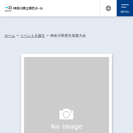
神奈川県民ホールは休館中においても、県内33市町村で多彩な芸術文化を届ける活動
《KANAGAWA 33 ACT》を展開し、地域に身近な感動を広げています。
検索
ホーム
>
イベントを探す
>
神奈川県更生保護大会
チケット購入
イベントを探す
・ イベント一覧
休館中の県民ホールについて
・ イベントカレンダー
・ 施設概要
神奈川県立県民ホールSNS