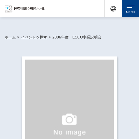
神奈川県民ホールは休館中においても、県内33市町村で多彩な芸術文化を届ける活動
《KANAGAWA 33 ACT》を展開し、地域に身近な感動を広げています。
検索
ホーム
>
イベントを探す
>
2006年度 ESCO事業説明会
チケット購入
イベントを探す
・ イベント一覧
休館中の県民ホールについて
・ イベントカレンダー
・ 施設概要
神奈川県立県民ホールSNS