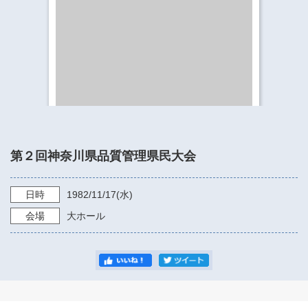
​​​​​​​​​​​​​神奈川県立県民ホール
・ パイプオルガン
ギャラリーSNS
・ 神奈川県民ホールの取り組み
第２回神奈川県品質管理県民大会
日時
1982/11/17
(水)
会場
大ホール