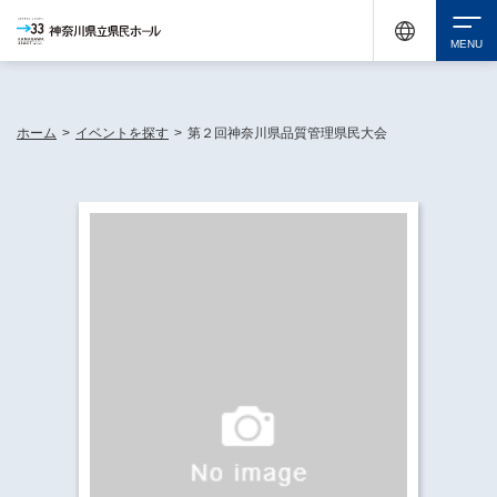
神奈川県民ホールは休館中においても、県内33市町村で多彩な芸術文化を届ける活動
《KANAGAWA 33 ACT》を展開し、地域に身近な感動を広げています。
検索
ホーム
>
イベントを探す
>
第２回神奈川県品質管理県民大会
チケット購入
イベントを探す
・ イベント一覧
休館中の県民ホールについて
・ イベントカレンダー
・ 施設概要
神奈川県立県民ホールSNS