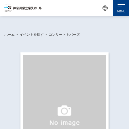
神奈川県民ホールは休館中においても、県内33市町村で多彩な芸術文化を届ける活動
《KANAGAWA 33 ACT》を展開し、地域に身近な感動を広げています。
検索
ホーム
>
イベントを探す
>
コンサートトパーズ
チケット購入
イベントを探す
・ イベント一覧
休館中の県民ホールについて
・ イベントカレンダー
・ 施設概要
神奈川県立県民ホールSNS