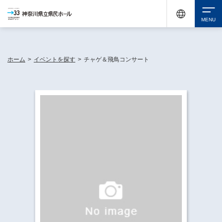
神奈川県民ホールは休館中においても、県内33市町村で多彩な芸術文化を届ける活動
《KANAGAWA 33 ACT》を展開し、地域に身近な感動を広げています。
検索
ホーム
>
イベントを探す
>
チャゲ＆飛鳥コンサート
チケット購入
イベントを探す
・ イベント一覧
休館中の県民ホールについて
・ イベントカレンダー
・ 施設概要
神奈川県立県民ホールSNS