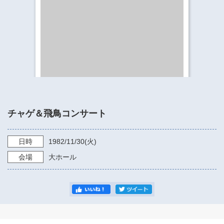
​​​​​​​​​​​​​神奈川県立県民ホール
・ パイプオルガン
ギャラリーSNS
・ 神奈川県民ホールの取り組み
チャゲ＆飛鳥コンサート
日時
1982/11/30
(火)
会場
大ホール