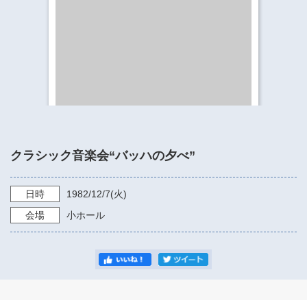
​​​​​​​​​​​​​神奈川県立県民ホール
・ パイプオルガン
ギャラリーSNS
・ 神奈川県民ホールの取り組み
クラシック音楽会“バッハの夕べ”
日時
1982/12/7
(火)
会場
小ホール