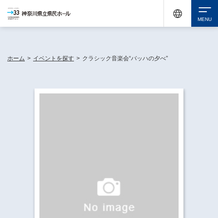
神奈川県民ホールは休館中においても、県内33市町村で多彩な芸術文化を届ける活動
《KANAGAWA 33 ACT》を展開し、地域に身近な感動を広げています。
検索
ホーム
>
イベントを探す
>
クラシック音楽会“バッハの夕べ”
チケット購入
イベントを探す
・ イベント一覧
休館中の県民ホールについて
・ イベントカレンダー
・ 施設概要
神奈川県立県民ホールSNS