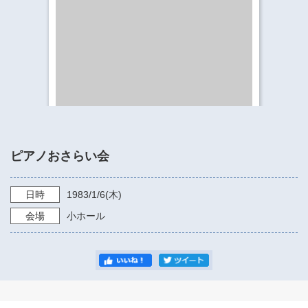
​​​​​​​​​​​​​神奈川県立県民ホール
・ パイプオルガン
ギャラリーSNS
・ 神奈川県民ホールの取り組み
ピアノおさらい会
日時
1983/1/6
(木)
会場
小ホール