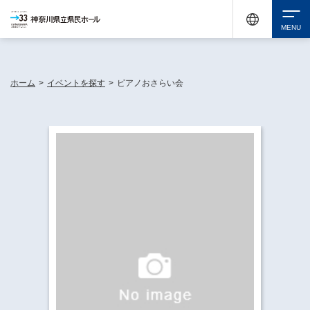
神奈川県民ホールは休館中においても、県内33市町村で多彩な芸術文化を届ける活動
《KANAGAWA 33 ACT》を展開し、地域に身近な感動を広げています。
検索
ホーム
>
イベントを探す
>
ピアノおさらい会
チケット購入
イベントを探す
・ イベント一覧
休館中の県民ホールについて
・ イベントカレンダー
・ 施設概要
神奈川県立県民ホールSNS