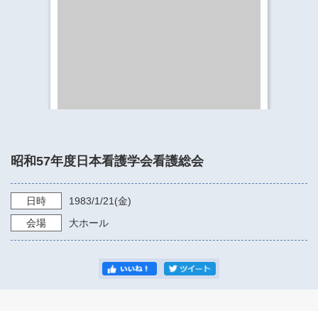
​​​​​​​​​​​​​神奈川県立県民ホール
・ パイプオルガン
ギャラリーSNS
・ 神奈川県民ホールの取り組み
昭和57年度日本看護学会看護総会
日時
1983/1/21
(金)
会場
大ホール