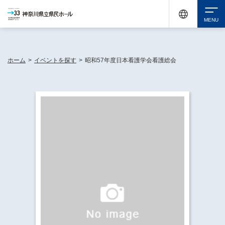
神奈川県民ホールは休館中においても、県内33市町村で多彩な芸術文化を届ける活動
《KANAGAWA 33 ACT》を展開し、地域に身近な感動を広げています。
検索
ホーム
>
イベントを探す
>
昭和57年度日本看護学会看護総会
チケット購入
イベントを探す
・ イベント一覧
休館中の県民ホールについて
・ イベントカレンダー
・ 施設概要
神奈川県立県民ホールSNS