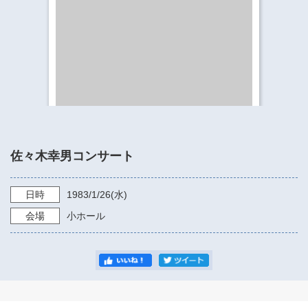
​​​​​​​​​​​​​神奈川県立県民ホール
・ パイプオルガン
ギャラリーSNS
・ 神奈川県民ホールの取り組み
佐々木幸男コンサート
日時
1983/1/26
(水)
会場
小ホール