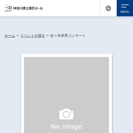
神奈川県民ホールは休館中においても、県内33市町村で多彩な芸術文化を届ける活動
《KANAGAWA 33 ACT》を展開し、地域に身近な感動を広げています。
検索
ホーム
>
イベントを探す
>
佐々木幸男コンサート
チケット購入
イベントを探す
・ イベント一覧
休館中の県民ホールについて
・ イベントカレンダー
・ 施設概要
神奈川県立県民ホールSNS