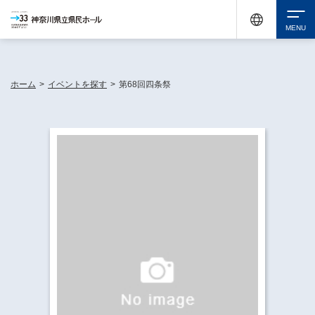
神奈川県民ホールは休館中においても、県内33市町村で多彩な芸術文化を届ける活動
《KANAGAWA 33 ACT》を展開し、地域に身近な感動を広げています。
検索
ホーム
>
イベントを探す
>
第68回四条祭
チケット購入
イベントを探す
・ イベント一覧
休館中の県民ホールについて
・ イベントカレンダー
・ 施設概要
神奈川県立県民ホールSNS