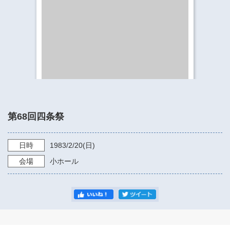
​​​​​​​​​​​​​神奈川県立県民ホール
・ パイプオルガン
ギャラリーSNS
・ 神奈川県民ホールの取り組み
第68回四条祭
日時
1983/2/20
(日)
会場
小ホール