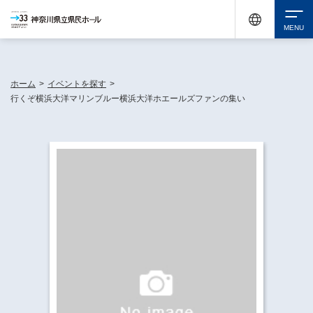
神奈川県民ホールは休館中においても、県内33市町村で多彩な芸術文化を届ける活動
《KANAGAWA 33 ACT》を展開し、地域に身近な感動を広げています。
検索
ホーム
>
イベントを探す
>
行くぞ横浜大洋マリンブルー横浜大洋ホエールズファンの集い
チケット購入
イベントを探す
・ イベント一覧
休館中の県民ホールについて
・ イベントカレンダー
・ 施設概要
神奈川県立県民ホールSNS