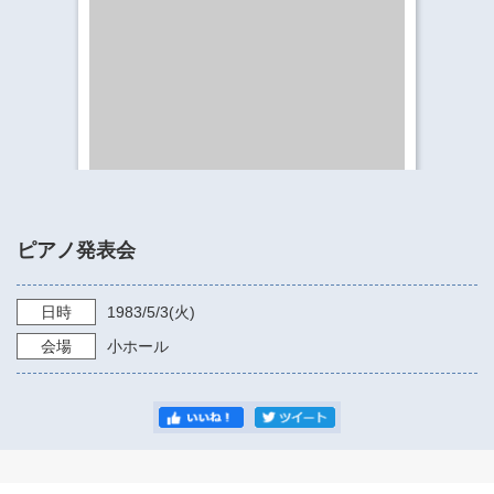
​​​​​​​​​​​​​神奈川県立県民ホール
・ パイプオルガン
ギャラリーSNS
・ 神奈川県民ホールの取り組み
ピアノ発表会
日時
1983/5/3
(火)
会場
小ホール