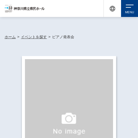
神奈川県民ホールは休館中においても、県内33市町村で多彩な芸術文化を届ける活動
《KANAGAWA 33 ACT》を展開し、地域に身近な感動を広げています。
検索
ホーム
>
イベントを探す
>
ピアノ発表会
チケット購入
イベントを探す
・ イベント一覧
休館中の県民ホールについて
・ イベントカレンダー
・ 施設概要
神奈川県立県民ホールSNS