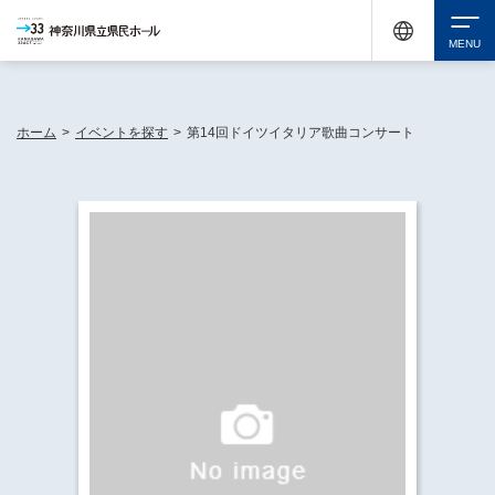
神奈川県民ホールは休館中においても、県内33市町村で多彩な芸術文化を届ける活動
《KANAGAWA 33 ACT》を展開し、地域に身近な感動を広げています。
検索
ホーム
>
イベントを探す
>
第14回ドイツイタリア歌曲コンサート
チケット購入
イベントを探す
・ イベント一覧
休館中の県民ホールについて
・ イベントカレンダー
・ 施設概要
神奈川県立県民ホールSNS