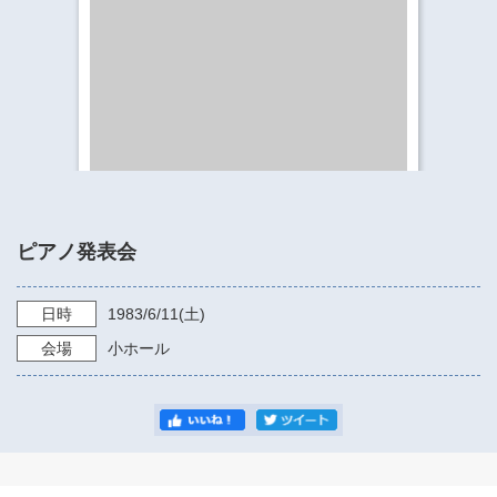
​​​​​​​​​​​​​神奈川県立県民ホール
・ パイプオルガン
ギャラリーSNS
・ 神奈川県民ホールの取り組み
ピアノ発表会
日時
1983/6/11
(土)
会場
小ホール