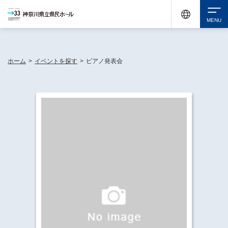
神奈川県民ホールは休館中においても、県内33市町村で多彩な芸術文化を届ける活動
《KANAGAWA 33 ACT》を展開し、地域に身近な感動を広げています。
検索
ホーム
>
イベントを探す
>
ピアノ発表会
チケット購入
イベントを探す
・ イベント一覧
休館中の県民ホールについて
・ イベントカレンダー
・ 施設概要
神奈川県立県民ホールSNS