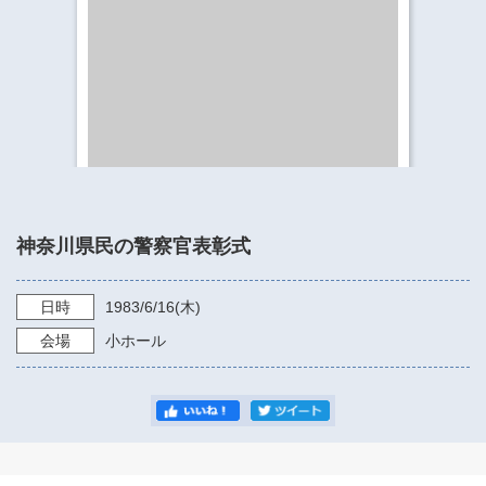
​​​​​​​​​​​​​神奈川県立県民ホール
・ パイプオルガン
ギャラリーSNS
・ 神奈川県民ホールの取り組み
神奈川県民の警察官表彰式
日時
1983/6/16
(木)
会場
小ホール