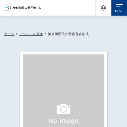
神奈川県民ホールは休館中においても、県内33市町村で多彩な芸術文化を届ける活動
《KANAGAWA 33 ACT》を展開し、地域に身近な感動を広げています。
検索
ホーム
>
イベントを探す
>
神奈川県民の警察官表彰式
チケット購入
イベントを探す
・ イベント一覧
休館中の県民ホールについて
・ イベントカレンダー
・ 施設概要
神奈川県立県民ホールSNS