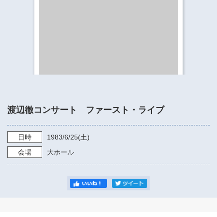
​​​​​​​​​​​​​神奈川県立県民ホール
・ パイプオルガン
ギャラリーSNS
・ 神奈川県民ホールの取り組み
渡辺徹コンサート ファースト・ライブ
日時
1983/6/25
(土)
会場
大ホール