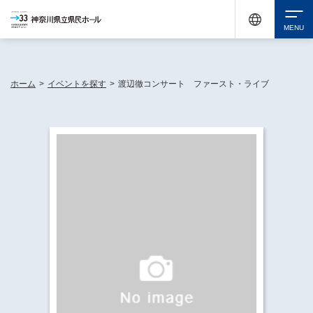
神奈川県民ホールは休館中においても、県内33市町村で多彩な芸術文化を届ける活動
《KANAGAWA 33 ACT》を展開し、地域に身近な感動を広げています。
検索
ホーム
>
イベントを探す
>
渡辺徹コンサート ファースト・ライブ
チケット購入
イベントを探す
・ イベント一覧
休館中の県民ホールについて
・ イベントカレンダー
・ 施設概要
神奈川県立県民ホールSNS