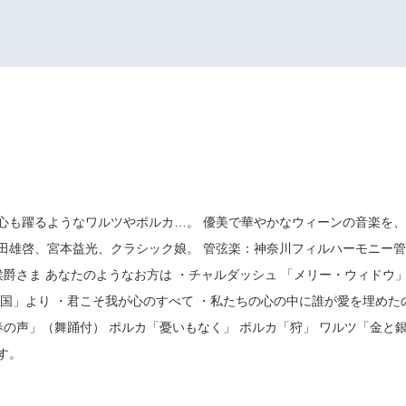
心も躍るようなワルツやポルカ…。 優美で華やかなウィーンの音楽を、
田雄啓、宮本益光、クラシック娘。 管弦楽：神奈川フィルハーモニー管
侯爵さま あなたのようなお方は ・チャルダッシュ 「メリー・ウィドウ」
国」より ・君こそ我が心のすべて ・私たちの心の中に誰が愛を埋めたの
春の声」（舞踊付） ポルカ「憂いもなく」 ポルカ「狩」 ワルツ「金と
す。