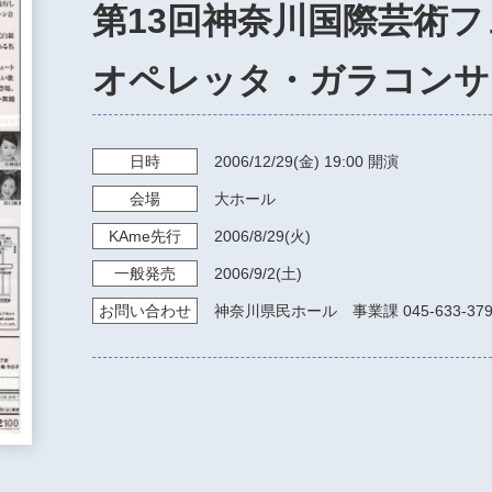
第13回神奈川国際芸術
オペレッタ・ガラコンサ
日時
2006/12/29
(金)
19:00
開演
会場
大ホール
KAme
先行
2006/8/29
(火)
一般発売
2006/9/2
(土)
お問い
合わせ
神奈川県民ホール 事業課 045-633-379