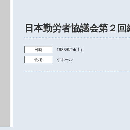
日本勤労者協議会第２回
日時
1983/9/24
(土)
会場
小ホール