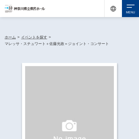
神奈川県民ホールは休館中においても、県内33市町村で多彩な芸術文化を届ける活動
《KANAGAWA 33 ACT》を展開し、地域に身近な感動を広げています。
検索
ホーム
>
イベントを探す
>
マレッサ・スチュワート＋佐藤光政＝ジョイント・コンサート
チケット購入
イベントを探す
・ イベント一覧
休館中の県民ホールについて
・ イベントカレンダー
・ 施設概要
神奈川県立県民ホールSNS