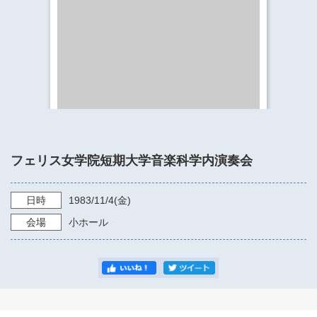
​​​​​​​​​​​​​神奈川県立県民ホール
・ パイプオルガン
ギャラリーSNS
・ 神奈川県民ホールの取り組み
フェリス女学院短期大学音楽科学内演奏会
日時
1983/11/4
(金)
会場
小ホール