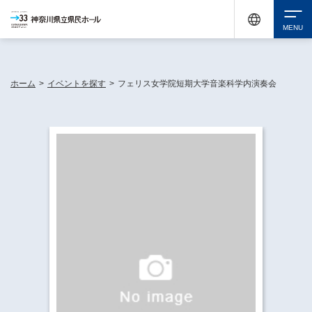
神奈川県民ホールは休館中においても、県内33市町村で多彩な芸術文化を届ける活動
《KANAGAWA 33 ACT》を展開し、地域に身近な感動を広げています。
検索
ホーム
>
イベントを探す
>
フェリス女学院短期大学音楽科学内演奏会
チケット購入
イベントを探す
・ イベント一覧
休館中の県民ホールについて
・ イベントカレンダー
・ 施設概要
神奈川県立県民ホールSNS