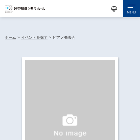
神奈川県民ホールは休館中においても、県内33市町村で多彩な芸術文化を届ける活動
《KANAGAWA 33 ACT》を展開し、地域に身近な感動を広げています。
検索
ホーム
>
イベントを探す
>
ピアノ発表会
チケット購入
イベントを探す
・ イベント一覧
休館中の県民ホールについて
・ イベントカレンダー
・ 施設概要
神奈川県立県民ホールSNS