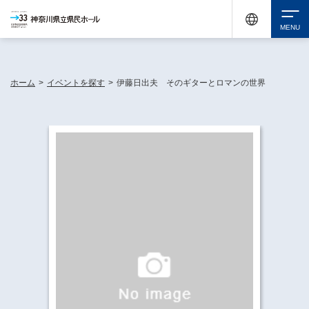
神奈川県民ホールは休館中においても、県内33市町村で多彩な芸術文化を届ける活動
《KANAGAWA 33 ACT》を展開し、地域に身近な感動を広げています。
検索
ホーム
>
イベントを探す
>
伊藤日出夫 そのギターとロマンの世界
チケット購入
イベントを探す
・ イベント一覧
休館中の県民ホールについて
・ イベントカレンダー
・ 施設概要
神奈川県立県民ホールSNS