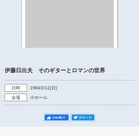
​​​​​​​​​​​​​神奈川県立県民ホール
・ パイプオルガン
ギャラリーSNS
・ 神奈川県民ホールの取り組み
伊藤日出夫 そのギターとロマンの世界
日時
1984/2/12
(日)
会場
小ホール