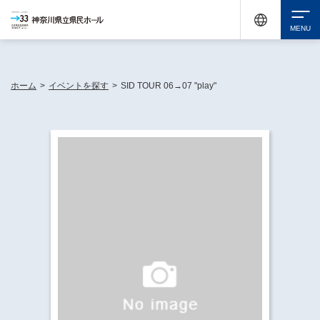
神奈川県民ホールは休館中においても、県内33市町村で多彩な芸術文化を届ける活動
《KANAGAWA 33 ACT》を展開し、地域に身近な感動を広げています。
検索
ホーム
>
イベントを探す
>
SID TOUR 06→07 "play"
チケット購入
イベントを探す
・ イベント一覧
休館中の県民ホールについて
・ イベントカレンダー
・ 施設概要
神奈川県立県民ホールSNS