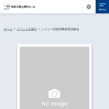
神奈川県民ホールは休館中においても、県内33市町村で多彩な芸術文化を届ける活動
《KANAGAWA 33 ACT》を展開し、地域に身近な感動を広げています。
検索
ホーム
>
イベントを探す
>
シドニー弦楽四重奏団演奏会
チケット購入
イベントを探す
・ イベント一覧
休館中の県民ホールについて
・ イベントカレンダー
・ 施設概要
神奈川県立県民ホールSNS