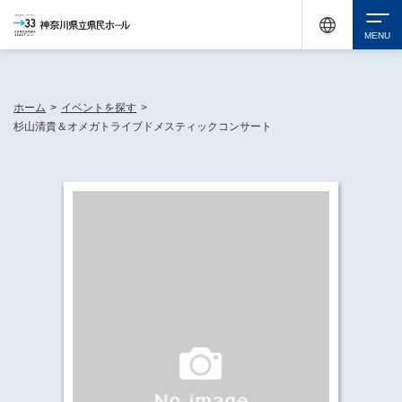
神奈川県民ホールは休館中においても、県内33市町村で多彩な芸術文化を届ける活動
《KANAGAWA 33 ACT》を展開し、地域に身近な感動を広げています。
検索
ホーム
>
イベントを探す
>
杉山清貴＆オメガトライブドメスティックコンサート
チケット購入
イベントを探す
・ イベント一覧
休館中の県民ホールについて
・ イベントカレンダー
・ 施設概要
神奈川県立県民ホールSNS