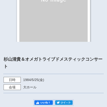
​​​​​​​​​​​​​神奈川県立県民ホール
・ パイプオルガン
ギャラリーSNS
・ 神奈川県民ホールの取り組み
杉山清貴＆オメガトライブドメスティックコンサー
ト
日時
1984/5/25
(金)
会場
大ホール