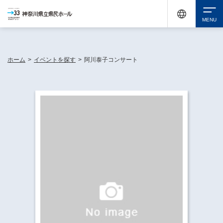
神奈川県民ホールは休館中においても、県内33市町村で多彩な芸術文化を届ける活動
《KANAGAWA 33 ACT》を展開し、地域に身近な感動を広げています。
検索
ホーム
>
イベントを探す
>
阿川泰子コンサート
チケット購入
イベントを探す
・ イベント一覧
休館中の県民ホールについて
・ イベントカレンダー
・ 施設概要
神奈川県立県民ホールSNS