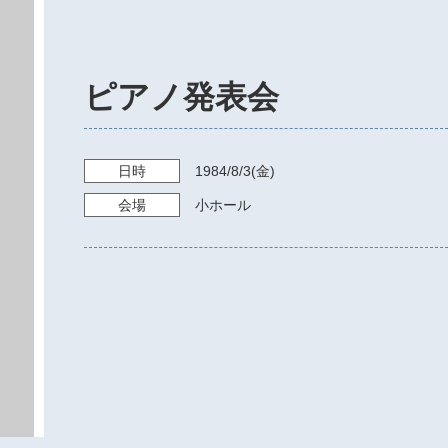
ピアノ発表会
日時
1984/8/3
(金)
会場
小ホール