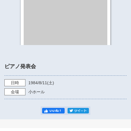
​​​​​​​​​​​​​神奈川県立県民ホール
・ パイプオルガン
ギャラリーSNS
・ 神奈川県民ホールの取り組み
ピアノ発表会
日時
1984/8/11
(土)
会場
小ホール