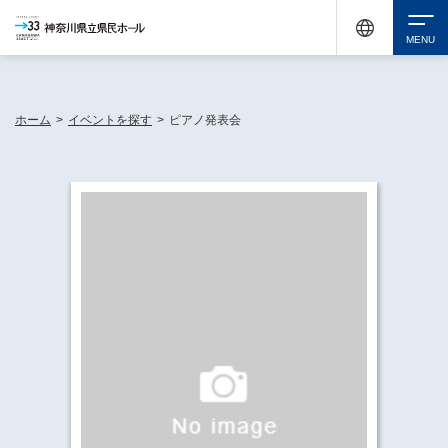
神奈川県民ホールは休館中においても、県内33市町村で多彩な芸術文化を届ける活動
《KANAGAWA 33 ACT》を展開し、地域に身近な感動を広げています。
検索
ホーム
>
イベントを探す
>
ピアノ発表会
チケット購入
イベントを探す
・ イベント一覧
休館中の県民ホールについて
・ イベントカレンダー
・ 施設概要
神奈川県立県民ホールSNS