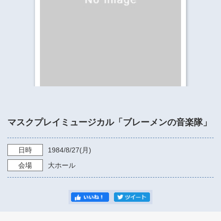
​​​​​​​​​​​​​神奈川県立県民ホール
・ パイプオルガン
ギャラリーSNS
・ 神奈川県民ホールの取り組み
マスクプレイミュージカル「ブレーメンの音楽隊」
日時
1984/8/27
(月)
会場
大ホール