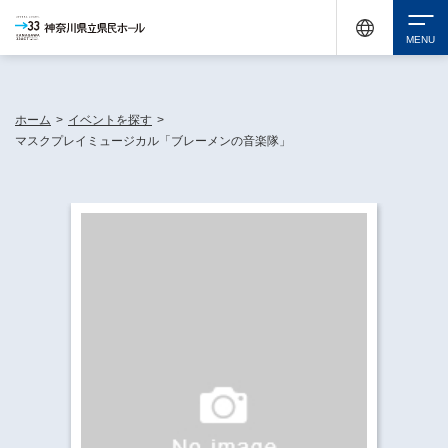
神奈川県民ホールは休館中においても、県内33市町村で多彩な芸術文化を届ける活動
《KANAGAWA 33 ACT》を展開し、地域に身近な感動を広げています。
検索
ホーム
>
イベントを探す
>
マスクプレイミュージカル「ブレーメンの音楽隊」
チケット購入
イベントを探す
・ イベント一覧
休館中の県民ホールについて
・ イベントカレンダー
・ 施設概要
神奈川県立県民ホールSNS