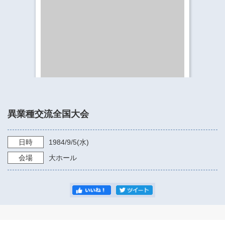
​​​​​​​​​​​​​神奈川県立県民ホール
・ パイプオルガン
ギャラリーSNS
・ 神奈川県民ホールの取り組み
異業種交流全国大会
日時
1984/9/5
(水)
会場
大ホール