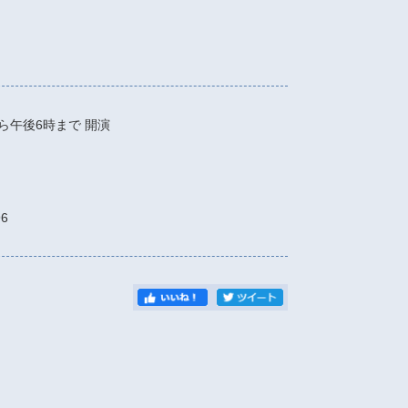
ら午後6時まで
開演
6