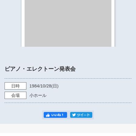
​​​​​​​​​​​​​神奈川県立県民ホール
・ パイプオルガン
ギャラリーSNS
・ 神奈川県民ホールの取り組み
ピアノ・エレクトーン発表会
日時
1984/10/28
(日)
会場
小ホール