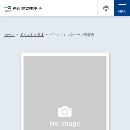
神奈川県民ホールは休館中においても、県内33市町村で多彩な芸術文化を届ける活動
《KANAGAWA 33 ACT》を展開し、地域に身近な感動を広げています。
検索
ホーム
>
イベントを探す
>
ピアノ・エレクトーン発表会
チケット購入
イベントを探す
・ イベント一覧
休館中の県民ホールについて
・ イベントカレンダー
・ 施設概要
神奈川県立県民ホールSNS