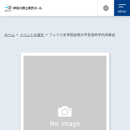
神奈川県民ホールは休館中においても、県内33市町村で多彩な芸術文化を届ける活動
《KANAGAWA 33 ACT》を展開し、地域に身近な感動を広げています。
検索
ホーム
>
イベントを探す
>
フェリス女学院短期大学音楽科学内演奏会
チケット購入
イベントを探す
・ イベント一覧
休館中の県民ホールについて
・ イベントカレンダー
・ 施設概要
神奈川県立県民ホールSNS