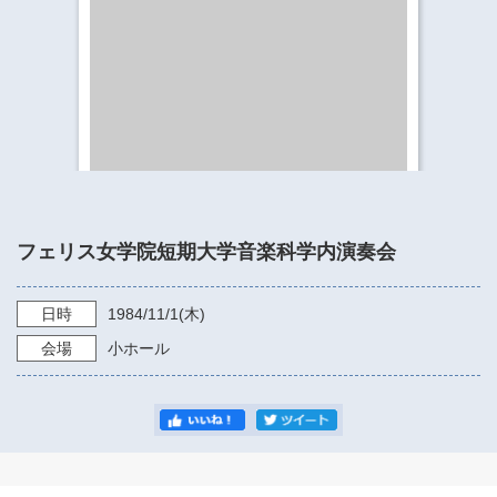
​​​​​​​​​​​​​神奈川県立県民ホール
・ パイプオルガン
ギャラリーSNS
・ 神奈川県民ホールの取り組み
フェリス女学院短期大学音楽科学内演奏会
日時
1984/11/1
(木)
会場
小ホール