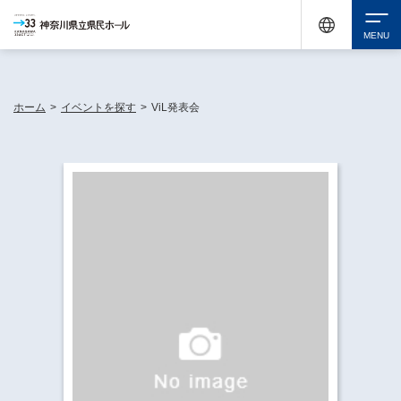
神奈川県民ホールは休館中においても、県内33市町村で多彩な芸術文化を届ける活動
《KANAGAWA 33 ACT》を展開し、地域に身近な感動を広げています。
検索
ホーム
>
イベントを探す
>
ViL発表会
チケット購入
イベントを探す
・ イベント一覧
休館中の県民ホールについて
・ イベントカレンダー
・ 施設概要
神奈川県立県民ホールSNS