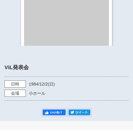
​​​​​​​​​​​​​神奈川県立県民ホール
・ パイプオルガン
ギャラリーSNS
・ 神奈川県民ホールの取り組み
ViL発表会
日時
1984/12/2
(日)
会場
小ホール