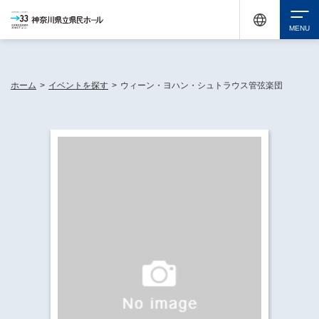
神奈川県民ホールは休館中においても、県内33市町村で多彩な芸術文化を届ける活動
《KANAGAWA 33 ACT》を展開し、地域に身近な感動を広げています。
検索
ホーム
>
イベントを探す
>
ウィーン・ヨハン・シュトラウス管弦楽団
チケット購入
イベントを探す
・ イベント一覧
休館中の県民ホールについて
・ イベントカレンダー
・ 施設概要
神奈川県立県民ホールSNS