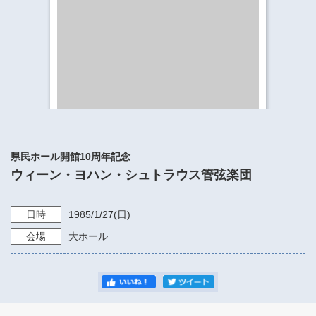
​​​​​​​​​​​​​神奈川県立県民ホール
・ パイプオルガン
ギャラリーSNS
・ 神奈川県民ホールの取り組み
県民ホール開館10周年記念
ウィーン・ヨハン・シュトラウス管弦楽団
日時
1985/1/27
(日)
会場
大ホール