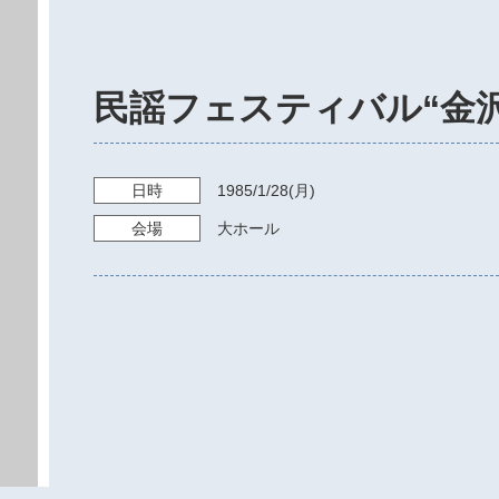
民謡フェスティバル“金
日時
1985/1/28
(月)
会場
大ホール