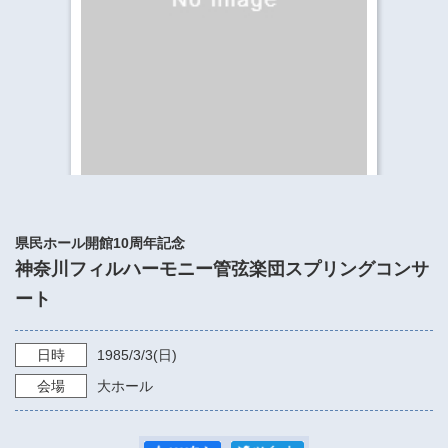
​​​​​​​​​​​​​神奈川県立県民ホール
・ パイプオルガン
ギャラリーSNS
・ 神奈川県民ホールの取り組み
県民ホール開館10周年記念
神奈川フィルハーモニー管弦楽団スプリングコンサ
ート
日時
1985/3/3
(日)
会場
大ホール