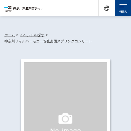
神奈川県民ホールは休館中においても、県内33市町村で多彩な芸術文化を届ける活動
《KANAGAWA 33 ACT》を展開し、地域に身近な感動を広げています。
検索
ホーム
>
イベントを探す
>
神奈川フィルハーモニー管弦楽団スプリングコンサート
チケット購入
イベントを探す
・ イベント一覧
休館中の県民ホールについて
・ イベントカレンダー
・ 施設概要
神奈川県立県民ホールSNS