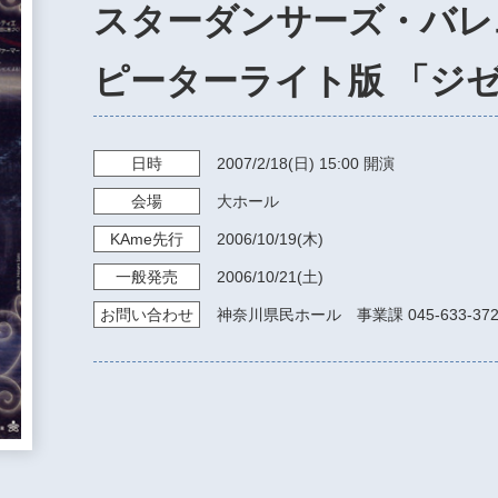
スターダンサーズ・バ
ピーターライト版 「ジゼ
日時
2007/2/18
(日)
15:00
開演
会場
大ホール
KAme
先行
2006/10/19
(木)
一般発売
2006/10/21
(土)
お問い
合わせ
神奈川県民ホール 事業課 045-633-372