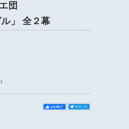
レエ団
ル」 全２幕
1