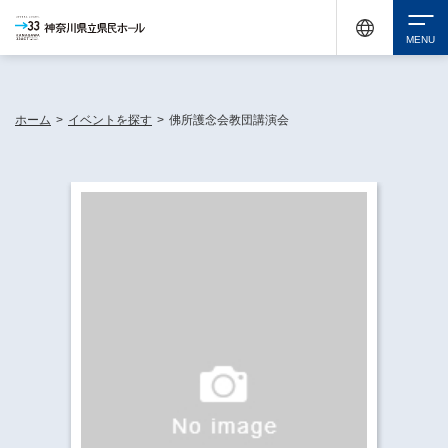
神奈川県民ホールは休館中においても、県内33市町村で多彩な芸術文化を届ける活動
《KANAGAWA 33 ACT》を展開し、地域に身近な感動を広げています。
検索
ホーム
>
イベントを探す
>
佛所護念会教団講演会
チケット購入
イベントを探す
・ イベント一覧
休館中の県民ホールについて
・ イベントカレンダー
・ 施設概要
神奈川県立県民ホールSNS