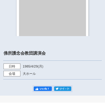
​​​​​​​​​​​​​神奈川県立県民ホール
・ パイプオルガン
ギャラリーSNS
・ 神奈川県民ホールの取り組み
佛所護念会教団講演会
日時
1985/4/29
(月)
会場
大ホール