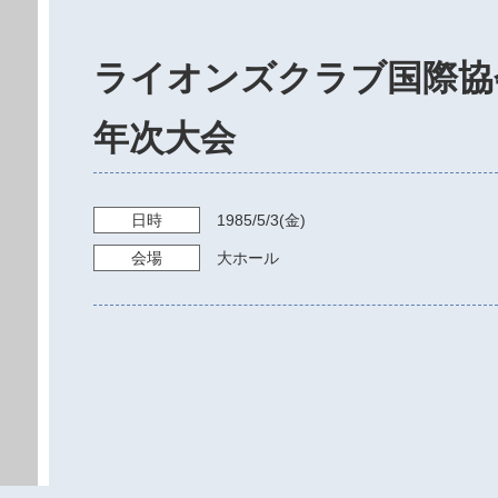
ライオンズクラブ国際協会
年次大会
日時
1985/5/3
(金)
会場
大ホール