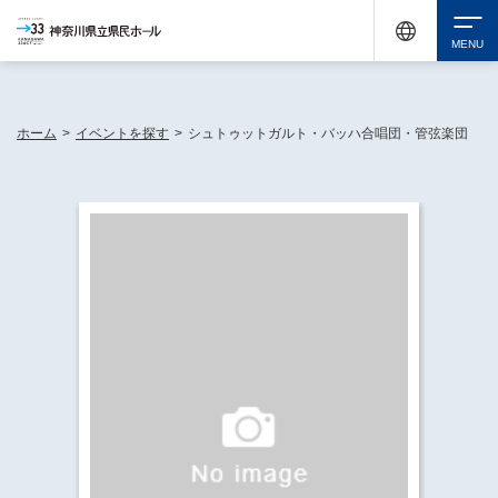
神奈川県民ホールは休館中においても、県内33市町村で多彩な芸術文化を届ける活動
《KANAGAWA 33 ACT》を展開し、地域に身近な感動を広げています。
検索
ホーム
>
イベントを探す
>
シュトゥットガルト・バッハ合唱団・管弦楽団
チケット購入
イベントを探す
・ イベント一覧
休館中の県民ホールについて
・ イベントカレンダー
・ 施設概要
神奈川県立県民ホールSNS