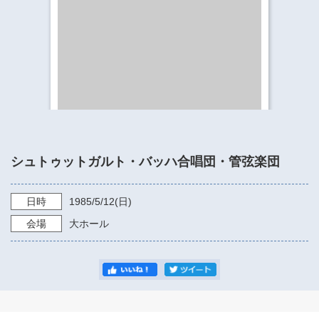
​​​​​​​​​​​​​神奈川県立県民ホール
・ パイプオルガン
ギャラリーSNS
・ 神奈川県民ホールの取り組み
シュトゥットガルト・バッハ合唱団・管弦楽団
日時
1985/5/12
(日)
会場
大ホール