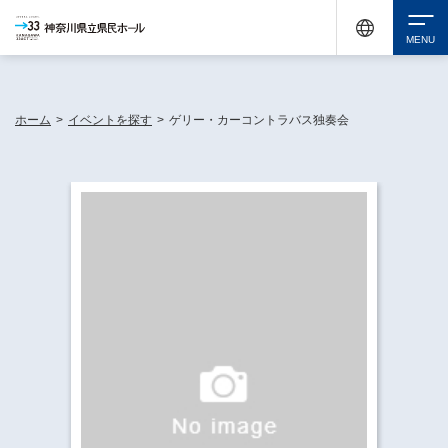
神奈川県民ホールは休館中においても、県内33市町村で多彩な芸術文化を届ける活動
《KANAGAWA 33 ACT》を展開し、地域に身近な感動を広げています。
検索
ホーム
>
イベントを探す
>
ゲリー・カーコントラバス独奏会
チケット購入
イベントを探す
・ イベント一覧
休館中の県民ホールについて
・ イベントカレンダー
・ 施設概要
神奈川県立県民ホールSNS