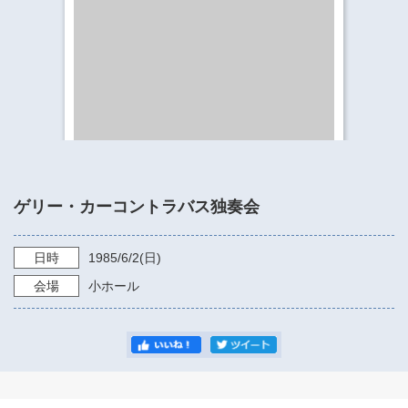
​​​​​​​​​​​​​神奈川県立県民ホール
・ パイプオルガン
ギャラリーSNS
・ 神奈川県民ホールの取り組み
ゲリー・カーコントラバス独奏会
日時
1985/6/2
(日)
会場
小ホール