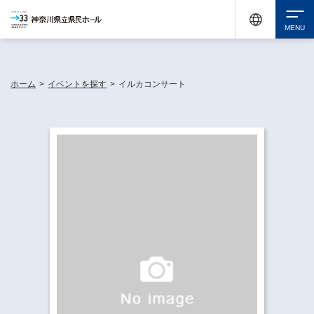
神奈川県民ホールは休館中においても、県内33市町村で多彩な芸術文化を届ける活動
《KANAGAWA 33 ACT》を展開し、地域に身近な感動を広げています。
検索
ホーム
>
イベントを探す
>
イルカコンサート
チケット購入
イベントを探す
・ イベント一覧
休館中の県民ホールについて
・ イベントカレンダー
・ 施設概要
神奈川県立県民ホールSNS