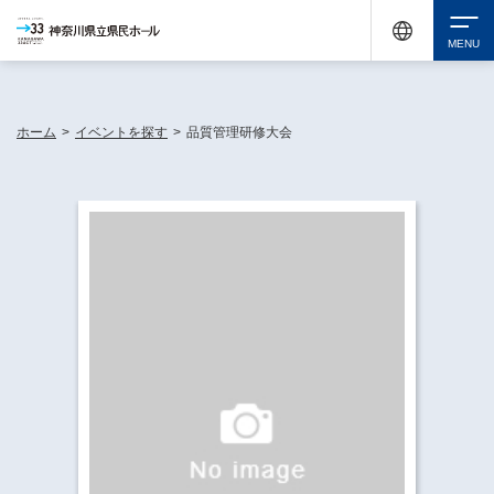
神奈川県民ホールは休館中においても、県内33市町村で多彩な芸術文化を届ける活動
《KANAGAWA 33 ACT》を展開し、地域に身近な感動を広げています。
検索
ホーム
>
イベントを探す
>
品質管理研修大会
チケット購入
イベントを探す
・ イベント一覧
休館中の県民ホールについて
・ イベントカレンダー
・ 施設概要
神奈川県立県民ホールSNS