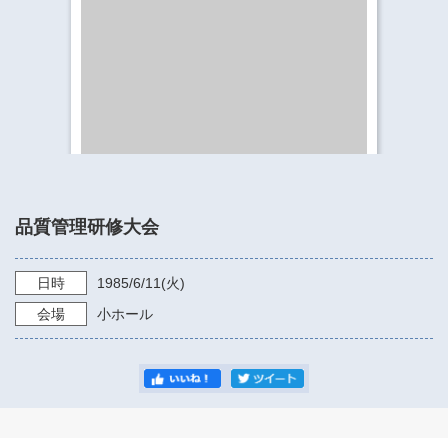
​​​​​​​​​​​​​神奈川県立県民ホール
・ パイプオルガン
ギャラリーSNS
・ 神奈川県民ホールの取り組み
品質管理研修大会
日時
1985/6/11
(火)
会場
小ホール