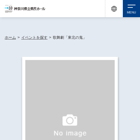
神奈川県民ホールは休館中においても、県内33市町村で多彩な芸術文化を届ける活動
《KANAGAWA 33 ACT》を展開し、地域に身近な感動を広げています。
検索
ホーム
>
イベントを探す
>
歌舞劇「東北の鬼」
チケット購入
イベントを探す
・ イベント一覧
休館中の県民ホールについて
・ イベントカレンダー
・ 施設概要
神奈川県立県民ホールSNS