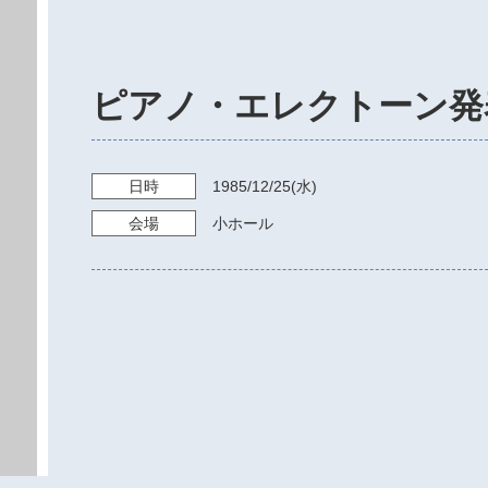
ピアノ・エレクトーン発
日時
1985/12/25
(水)
会場
小ホール