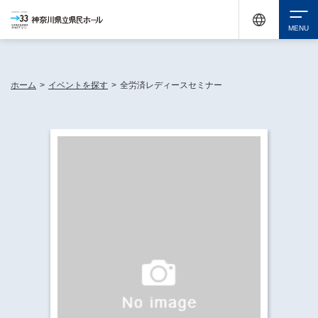
神奈川県民ホールは休館中においても、県内33市町村で多彩な芸術文化を届ける活動
《KANAGAWA 33 ACT》を展開し、地域に身近な感動を広げています。
検索
ホーム
>
イベントを探す
>
全労済レディースセミナー
チケット購入
イベントを探す
・ イベント一覧
休館中の県民ホールについて
・ イベントカレンダー
・ 施設概要
神奈川県立県民ホールSNS