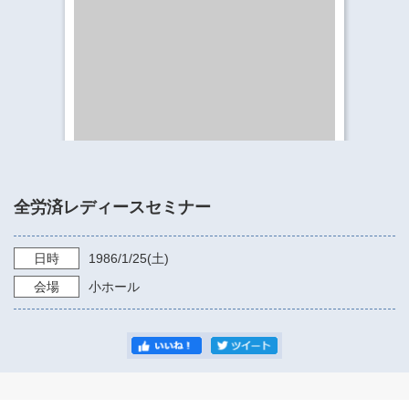
​​​​​​​​​​​​​神奈川県立県民ホール
・ パイプオルガン
ギャラリーSNS
・ 神奈川県民ホールの取り組み
全労済レディースセミナー
日時
1986/1/25
(土)
会場
小ホール