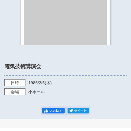
​​​​​​​​​​​​​神奈川県立県民ホール
・ パイプオルガン
ギャラリーSNS
・ 神奈川県民ホールの取り組み
電気技術講演会
日時
1986/2/6
(木)
会場
小ホール