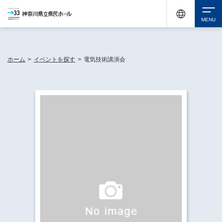
神奈川県民ホールは休館中においても、県内33市町村で多彩な芸術文化を届ける活動
《KANAGAWA 33 ACT》を展開し、地域に身近な感動を広げています。
検索
ホーム
>
イベントを探す
>
電気技術講演会
チケット購入
イベントを探す
・ イベント一覧
休館中の県民ホールについて
・ イベントカレンダー
・ 施設概要
神奈川県立県民ホールSNS