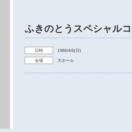
ふきのとうスペシャルコ
日時
1986/4/6
(日)
会場
大ホール